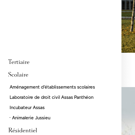
Tertiaire
·
Scolaire
Rénovation de bureaux
·
Aménagement d’un plateau bureaux
·
Aménagement d’établissements scolaires
·
Siège de la Carac
·
Laboratoire de droit civil Assas Panthéon
·
Incubateur Assas
·
Animalerie Jussieu
Résidentiel